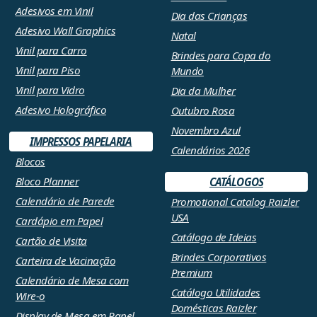
Adesivos em Vinil
Dia das Crianças
Adesivo Wall Graphics
Natal
Vinil para Carro
Brindes para Copa do
Vinil para Piso
Mundo
Vinil para Vidro
Dia da Mulher
Adesivo Holográfico
Outubro Rosa
Novembro Azul
IMPRESSOS PAPELARIA
Calendários 2026
Blocos
Bloco Planner
CATÁLOGOS
Calendário de Parede
Promotional Catalog Raizler
USA
Cardápio em Papel
Catálogo de Ideias
Cartão de Visita
Brindes Corporativos
Carteira de Vacinação
Premium
Calendário de Mesa com
Catálogo Utilidades
Wire-o
Domésticas Raizler
Display de Mesa em Papel