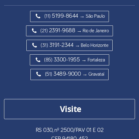
5199-8644
(11)
→ São Paulo
2391-9688
(21)
→ Rio de Janeiro
3191-2344
(31)
→ Belo Horizonte
3300-1955
(85)
→ Fortaleza
3489-9000
(51)
→ Gravataí
Visite
RS 030, nº 2500/PAV 01 E 02
CEP
94180-452