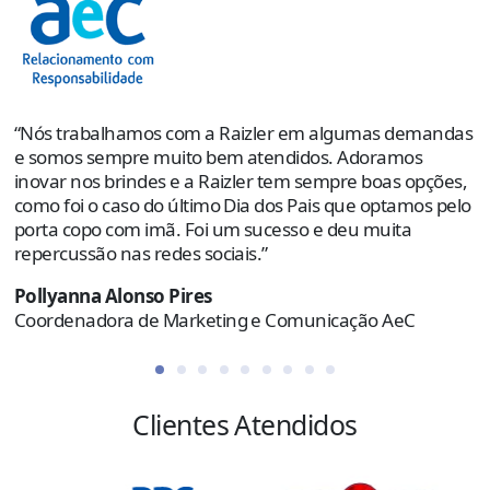
“
s
e
p
“Nós trabalhamos com a Raizler em algumas demandas
o
e somos sempre muito bem atendidos. Adoramos
e
inovar nos brindes e a Raizler tem sempre boas opções,
como foi o caso do último Dia dos Pais que optamos pelo
R
porta copo com imã. Foi um sucesso e deu muita
C
repercussão nas redes sociais.”
Pollyanna Alonso Pires
Coordenadora de Marketing e Comunicação AeC
Clientes Atendidos