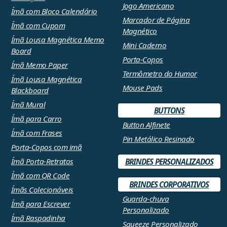
Jogo Americano
Ímã com Bloco Calendário
Marcador de Página
Ímã com Cupom
Magnético
Ímã Lousa Magnética Memo
Mini Caderno
Board
Porta-Copos
Ímã Memo Paper
Termômetro do Humor
Ímã Lousa Magnética
Mouse Pads
Blackboard
Ímã Mural
BUTTONS
Ímã para Carro
Button Alfinete
Ímã com Frases
Pin Metálico Resinado
Porta-Copos com imã
Ímã Porta-Retratos
BRINDES PERSONALIZADOS
Ímã com QR Code
BRINDES CORPORATIVOS
Ímãs Colecionáveis
Guarda-chuva
Ímã para Escrever
Personalizado
Ímã Raspadinha
Squeeze Personalizado