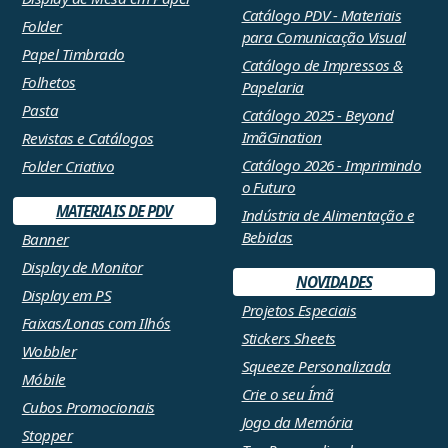
Catálogo PDV - Materiais
Folder
para Comunicação Visual
Papel Timbrado
Catálogo de Impressos &
Folhetos
Papelaria
Pasta
Catálogo 2025 - Beyond
ImãGination
Revistas e Catálogos
Catálogo 2026 - Imprimindo
Folder Criativo
o Futuro
MATERIAIS DE PDV
Indústria de Alimentação e
Bebidas
Banner
Display de Monitor
NOVIDADES
Display em PS
Projetos Especiais
Faixas/Lonas com Ilhós
Stickers Sheets
Wobbler
Squeeze Personalizada
Móbile
Crie o seu Ímã
Cubos Promocionais
Jogo da Memória
Stopper