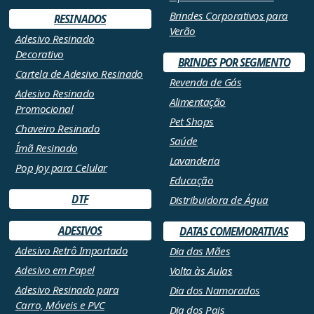
Brindes Corporativos para
RESINADOS
Verão
Adesivo Resinado
Decorativo
BRINDES POR SEGMENTO
Cartela de Adesivo Resinado
Revenda de Gás
Adesivo Resinado
Alimentação
Promocional
Pet Shops
Chaveiro Resinado
Saúde
Ímã Resinado
Lavanderia
Pop Joy para Celular
Educação
DTF
Distribuidora de Água
ADESIVOS
DATAS COMEMORATIVAS
Adesivo Retrô Importado
Dia das Mães
Adesivo em Papel
Volta às Aulas
Adesivo Resinado para
Dia dos Namorados
Carro, Móveis e PVC
Dia dos Pais