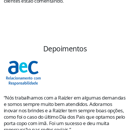
clientes estão comentando.
Depoimentos
“
s
e
p
“Nós trabalhamos com a Raizler em algumas demandas
o
e somos sempre muito bem atendidos. Adoramos
e
inovar nos brindes e a Raizler tem sempre boas opções,
como foi o caso do último Dia dos Pais que optamos pelo
R
porta copo com imã. Foi um sucesso e deu muita
C
repercussão nas redes sociais.”