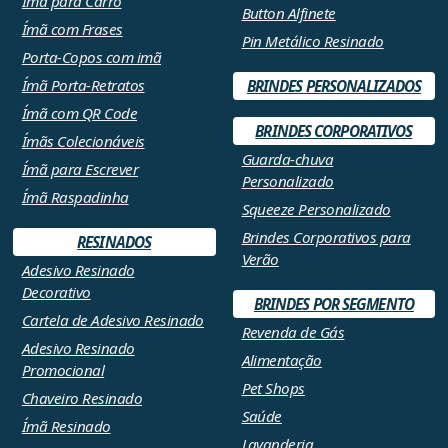
Ímã para Carro
Button Alfinete
Ímã com Frases
Pin Metálico Resinado
Porta-Copos com imã
Ímã Porta-Retratos
BRINDES PERSONALIZADOS
Ímã com QR Code
BRINDES CORPORATIVOS
Ímãs Colecionáveis
Guarda-chuva
Ímã para Escrever
Personalizado
Ímã Raspadinha
Squeeze Personalizado
Brindes Corporativos para
RESINADOS
Verão
Adesivo Resinado
Decorativo
BRINDES POR SEGMENTO
Cartela de Adesivo Resinado
Revenda de Gás
Adesivo Resinado
Alimentação
Promocional
Pet Shops
Chaveiro Resinado
Saúde
Ímã Resinado
Lavanderia