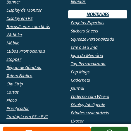
Bebidas
Banner
Display de Monitor
NOVIDADES
Display em PS
Projetos Especiais
Faixas/Lonas com Ilhós
Stickers Sheets
Wobbler
Squeeze Personalizada
Móbile
Crie o seu Ímã
Cubos Promocionais
Jogo da Memória
Stopper
Tag Personalizada
Régua de Gôndola
Pop Mags
Totem Elíptico
Caderneta
Clip Strip
Journal
Cartaz
Caderno com Wire-o
Placa
Display Inteligente
Precificador
Brindes sustentáveis
Cardápio em PS e PVC
Lixocar