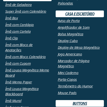
Poliondas
Ímã de Geladeira
Super Ímã com Calendário
CASA E ESCRITÓRIO
Ímã Box
Aviso de Porta
Ímã com Cardápio
Amplificador de Som
Ímã com Cartela
Bolsa Magnética
Ímã Clip
Display Cubo
Ímã com Bloco de
Display de Mesa Magnético
Anotações
Jogo Americano
Ímã com Bloco Calendário
Marcador de Página
Ímã com Cupom
Magnético
Ímã Lousa Magnética Memo
Mini Caderno
Board
Porta-Copos
Ímã Memo Paper
Termômetro do Humor
Ímã Lousa Magnética
Mouse Pads
Blackboard
Ímã Mural
BUTTONS