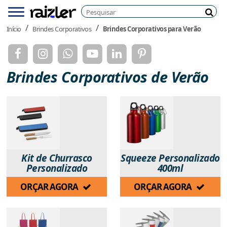
Pesquisar
Menu
Pesq
Início
Brindes Corporativos
Brindes Corporativos para Verão
Brindes Corporativos de Verão
Kit de Churrasco
Squeeze Personalizado
Personalizado
400ml
ORÇAR AGORA
ORÇAR AGORA