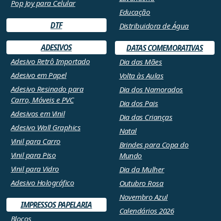
Pop Joy para Celular
Educação
DTF
Distribuidora de Água
ADESIVOS
DATAS COMEMORATIVAS
Adesivo Retrô Importado
Dia das Mães
Adesivo em Papel
Volta às Aulas
Adesivo Resinado para
Dia dos Namorados
Carro, Móveis e PVC
Dia dos Pais
Adesivos em Vinil
Dia das Crianças
Adesivo Wall Graphics
Natal
Vinil para Carro
Brindes para Copa do
Vinil para Piso
Mundo
Vinil para Vidro
Dia da Mulher
Adesivo Holográfico
Outubro Rosa
Novembro Azul
IMPRESSOS PAPELARIA
Calendários 2026
Blocos