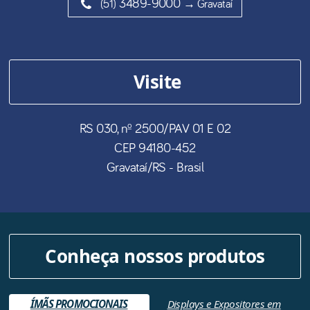
3489-9000
(51)
→ Gravataí
Visite
RS 030, nº 2500/PAV 01 E 02
CEP
94180-452
Gravataí
/
RS
- Brasil
Conheça nossos produtos
ÍMÃS PROMOCIONAIS
Displays e Expositores em