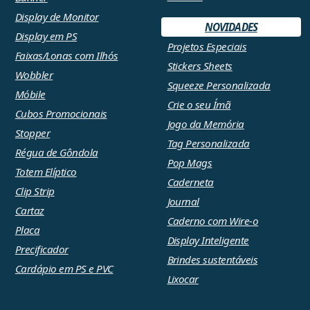
Display de Monitor
NOVIDADES
Display em PS
Projetos Especiais
Faixas/Lonas com Ilhós
Stickers Sheets
Wobbler
Squeeze Personalizada
Móbile
Crie o seu Ímã
Cubos Promocionais
Jogo da Memória
Stopper
Tag Personalizada
Régua de Gôndola
Pop Mags
Totem Elíptico
Caderneta
Clip Strip
Journal
Cartaz
Caderno com Wire-o
Placa
Display Inteligente
Precificador
Brindes sustentáveis
Cardápio em PS e PVC
Lixocar