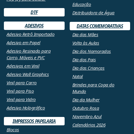
Educação
DTF
Distribuidora de Água
ADESIVOS
DATAS COMEMORATIVAS
Adesivo Retrô Importado
Dia das Mães
Adesivo em Papel
Volta às Aulas
Adesivo Resinado para
Dia dos Namorados
Carro, Móveis e PVC
Dia dos Pais
Adesivos em Vinil
Dia das Crianças
Adesivo Wall Graphics
Natal
Vinil para Carro
Brindes para Copa do
Vinil para Piso
Mundo
Vinil para Vidro
Dia da Mulher
Adesivo Holográfico
Outubro Rosa
Novembro Azul
IMPRESSOS PAPELARIA
Calendários 2026
Blocos