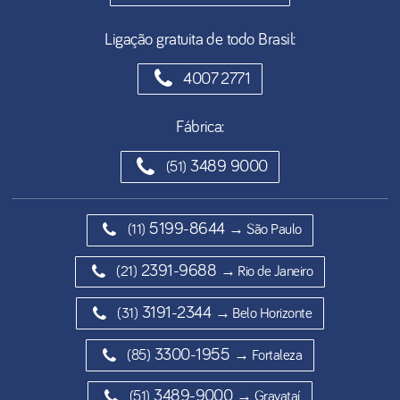
Ligação gratuita de todo Brasil:
4007 2771
Fábrica:
3489 9000
(51)
5199-8644
(11)
→ São Paulo
2391-9688
(21)
→ Rio de Janeiro
3191-2344
(31)
→ Belo Horizonte
3300-1955
(85)
→ Fortaleza
3489-9000
(51)
→ Gravataí