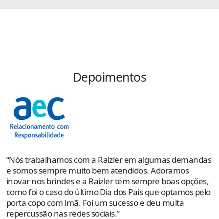
Depoimentos
“
s
e
p
“Nós trabalhamos com a Raizler em algumas demandas
o
e somos sempre muito bem atendidos. Adoramos
e
inovar nos brindes e a Raizler tem sempre boas opções,
como foi o caso do último Dia dos Pais que optamos pelo
R
porta copo com imã. Foi um sucesso e deu muita
C
repercussão nas redes sociais.”