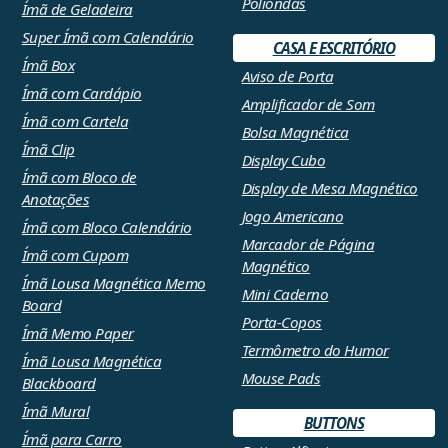
Poliondas
Ímã de Geladeira
Super Ímã com Calendário
CASA E ESCRITÓRIO
Ímã Box
Aviso de Porta
Ímã com Cardápio
Amplificador de Som
Ímã com Cartela
Bolsa Magnética
Ímã Clip
Display Cubo
Ímã com Bloco de
Display de Mesa Magnético
Anotações
Jogo Americano
Ímã com Bloco Calendário
Marcador de Página
Ímã com Cupom
Magnético
Ímã Lousa Magnética Memo
Mini Caderno
Board
Porta-Copos
Ímã Memo Paper
Termômetro do Humor
Ímã Lousa Magnética
Mouse Pads
Blackboard
Ímã Mural
BUTTONS
Ímã para Carro