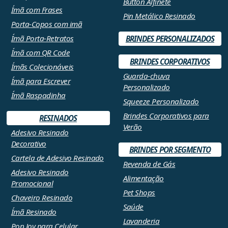
Button Alfinete
Ímã com Frases
Pin Metálico Resinado
Porta-Copos com imã
Ímã Porta-Retratos
BRINDES PERSONALIZADOS
Ímã com QR Code
BRINDES CORPORATIVOS
Ímãs Colecionáveis
Guarda-chuva
Ímã para Escrever
Personalizado
Ímã Raspadinha
Squeeze Personalizado
Brindes Corporativos para
RESINADOS
Verão
Adesivo Resinado
Decorativo
BRINDES POR SEGMENTO
Cartela de Adesivo Resinado
Revenda de Gás
Adesivo Resinado
Alimentação
Promocional
Pet Shops
Chaveiro Resinado
Saúde
Ímã Resinado
Lavanderia
Pop Joy para Celular