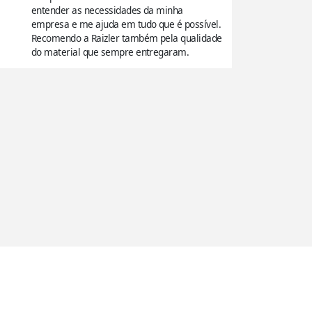
entender as necessidades da minha
curto e e
empresa e me ajuda em tudo que é possível.
tivemos u
Recomendo a Raizler também pela qualidade
resolveu
do material que sempre entregaram.
magnético
impressã
imagináv
parceria 
colegas e
time da R