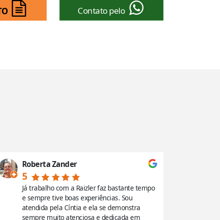
Contato pelo
TO
Roberta Zander
Renata 
5
5
Já trabalho com a Raizler faz bastante tempo
100000/10
e sempre tive boas experiências. Sou
atendime
atendida pela Cíntia e ela se demonstra
a Natália
sempre muito atenciosa e dedicada em
Tínhamos