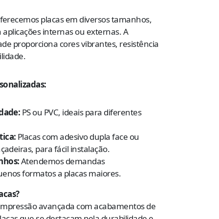
oferecemos placas em diversos tamanhos,
a aplicações internas ou externas. A
ade proporciona cores vibrantes, resistência
lidade.
rsonalizadas:
idade:
PS ou PVC, ideais para diferentes
tica:
Placas com adesivo dupla face ou
çadeiras, para fácil instalação.
nhos:
Atendemos demandas
uenos formatos a placas maiores.
acas?
 impressão avançada com acabamentos de
placas que se destacam pela durabilidade e