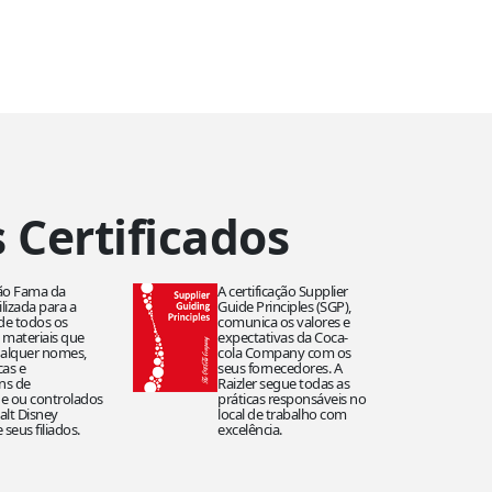
 Certificados
ção Fama da
A certificação Supplier
ilizada para a
Guide Principles (SGP),
 de todos os
comunica os valores e
 materiais que
expectativas da Coca-
alquer nomes,
cola Company com os
cas e
seus fornecedores. A
ns de
Raizler segue todas as
e ou controlados
práticas responsáveis no
alt Disney
local de trabalho com
seus filiados.
excelência.