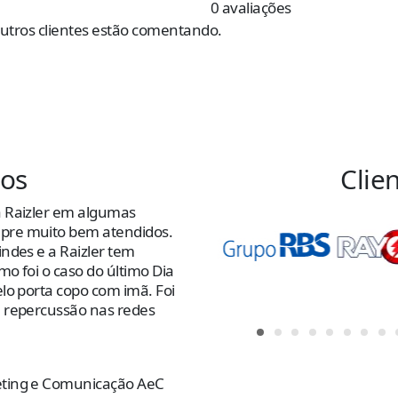
0 avaliações
outros clientes estão comentando.
os
Clie
 Raizler em algumas
“Trabalho c
re muito bem atendidos.
recomendo 
ndes e a Raizler tem
pela Raizle
o foi o caso do último Dia
entrega fin
lo porta copo com imã. Foi
prioridade
 repercussão nas redes
desde o at
de p
...
lei
Rose Catan
ting e Comunicação AeC
Comunicaç