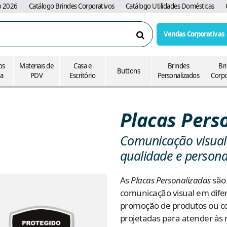
o 2026
Catálogo Brindes Corporativos
Catálogo Utilidades Domésticas
Vendas Corporativas
Pesquisar
os
Materiais de
Casa e
Brindes
Br
Buttons
ia
PDV
Escritório
Personalizados
Corpo
Placas Pers
Comunicação visual 
qualidade e person
As
Placas Personalizadas
são 
comunicação visual em difer
promoção de produtos ou co
projetadas para atender às n