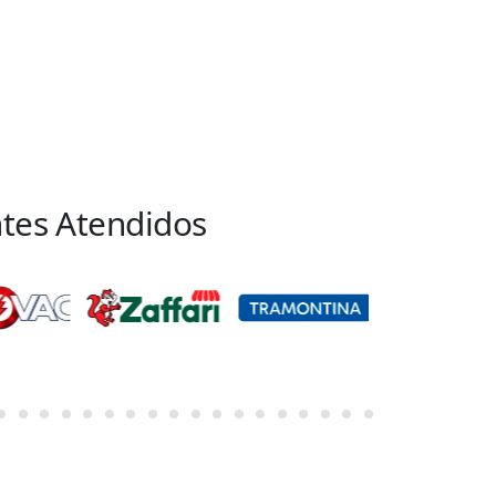
ntes Atendidos
om a Raizler há mais de anos e
sempre que posso. O serviço prestado
r é excelente, desde o atendimento até a
al do produto. A atenção com o cliente é
 em todos os departamentos da empresa,
endimento, entrega e pagamento. Além
a mais
”
i
ão Interna | Endomarketing