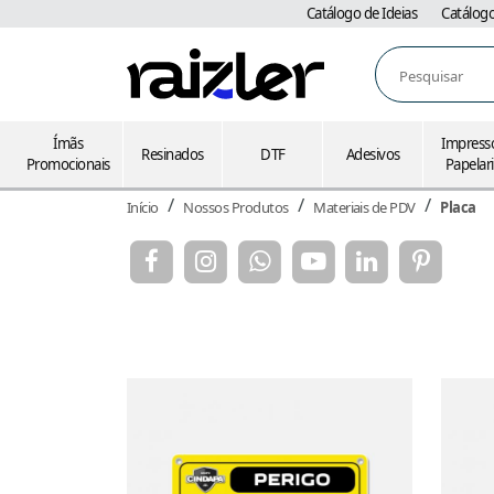
Catálogo de Ideias
Catálog
Pesquisar
Ímãs
Impress
Resinados
DTF
Adesivos
Promocionais
Papelar
Início
Nossos Produtos
Materiais de PDV
Placa