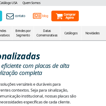
Catálogo USA
Quem Somos
Comprar
contato
blog
Agora
indes
Brindes por
Datas
Catálogos
Novidades
rativos
Segmento
Comemorativas
onalizadas
eficiente com placas de alta
alização completa
soluções versáteis e duráveis para
entes contextos. Seja para sinalização,
municação institucional, nossas placas são
ecessidades específicas de cada cliente.