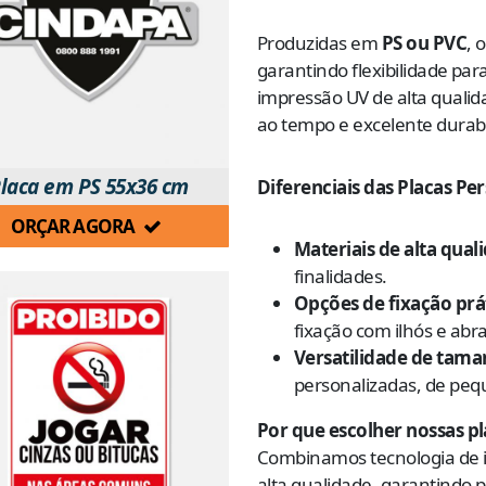
Produzidas em
PS ou PVC
, 
garantindo flexibilidade par
impressão UV de alta qualid
ao tempo e excelente durabi
laca em PS 55x36 cm
Diferenciais das Placas Pe
ORÇAR AGORA
Materiais de alta qual
finalidades.
Opções de fixação prá
fixação com ilhós e abra
Versatilidade de tama
personalizadas, de peq
Por que escolher nossas pl
Combinamos tecnologia de
alta qualidade, garantindo 