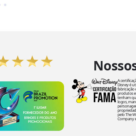
Nossos
A certifica
Disney é ut
fabricação
produtos e
tenham qu
logos, mar
personage
propriedad
pelo The W
Company e 