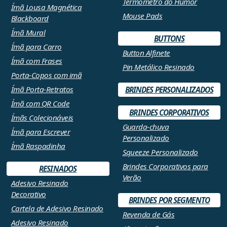
Termômetro do Humor
Ímã Lousa Magnética
Mouse Pads
Blackboard
Ímã Mural
BUTTONS
Ímã para Carro
Button Alfinete
Ímã com Frases
Pin Metálico Resinado
Porta-Copos com imã
Ímã Porta-Retratos
BRINDES PERSONALIZADOS
Ímã com QR Code
BRINDES CORPORATIVOS
Ímãs Colecionáveis
Guarda-chuva
Ímã para Escrever
Personalizado
Ímã Raspadinha
Squeeze Personalizado
Brindes Corporativos para
RESINADOS
Verão
Adesivo Resinado
Decorativo
BRINDES POR SEGMENTO
Cartela de Adesivo Resinado
Revenda de Gás
Adesivo Resinado