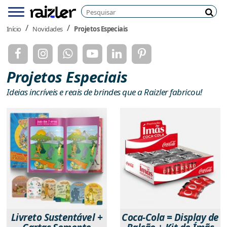
Pesquisar
Menu
Pesq
Início
Novidades
Projetos Especiais
Projetos Especiais
Ideias incríveis e reais de brindes que a Raizler fabricou!
Livreto Sustentável +
Coca-Cola = Display de