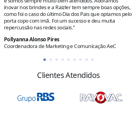
e somos sempre muito bem atendidos. Adoramos
e
inovar nos brindes e a Raizler tem sempre boas opções,
como foi o caso do último Dia dos Pais que optamos pelo
R
porta copo com imã. Foi um sucesso e deu muita
C
repercussão nas redes sociais.”
Pollyanna Alonso Pires
Coordenadora de Marketing e Comunicação AeC
Clientes Atendidos