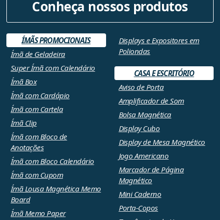
Conheça nossos produtos
ÍMÃS PROMOCIONAIS
Displays e Expositores em
Poliondas
Ímã de Geladeira
Super Ímã com Calendário
CASA E ESCRITÓRIO
Ímã Box
Aviso de Porta
Ímã com Cardápio
Amplificador de Som
Ímã com Cartela
Bolsa Magnética
Ímã Clip
Display Cubo
Ímã com Bloco de
Display de Mesa Magnético
Anotações
Jogo Americano
Ímã com Bloco Calendário
Marcador de Página
Ímã com Cupom
Magnético
Ímã Lousa Magnética Memo
Mini Caderno
Board
Porta-Copos
Ímã Memo Paper