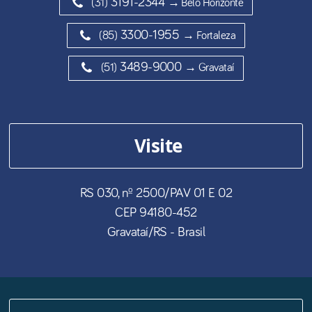
3191-2344
(31)
→ Belo Horizonte
3300-1955
(85)
→ Fortaleza
3489-9000
(51)
→ Gravataí
Visite
RS 030, nº 2500/PAV 01 E 02
CEP
94180-452
Gravataí
/
RS
- Brasil