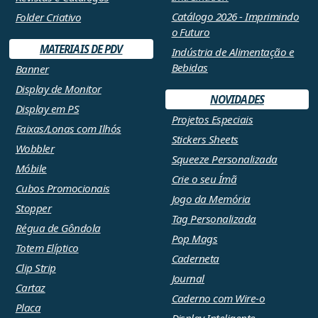
Catálogo 2026 - Imprimindo
Folder Criativo
o Futuro
MATERIAIS DE PDV
Indústria de Alimentação e
Bebidas
Banner
Display de Monitor
NOVIDADES
Display em PS
Projetos Especiais
Faixas/Lonas com Ilhós
Stickers Sheets
Wobbler
Squeeze Personalizada
Móbile
Crie o seu Ímã
Cubos Promocionais
Jogo da Memória
Stopper
Tag Personalizada
Régua de Gôndola
Pop Mags
Totem Elíptico
Caderneta
Clip Strip
Journal
Cartaz
Caderno com Wire-o
Placa
Display Inteligente