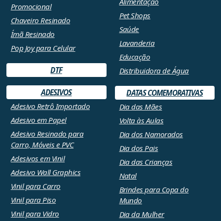
Alimentação
Promocional
Pet Shops
Chaveiro Resinado
Saúde
Ímã Resinado
Lavanderia
Pop Joy para Celular
Educação
DTF
Distribuidora de Água
ADESIVOS
DATAS COMEMORATIVAS
Adesivo Retrô Importado
Dia das Mães
Adesivo em Papel
Volta às Aulas
Adesivo Resinado para
Dia dos Namorados
Carro, Móveis e PVC
Dia dos Pais
Adesivos em Vinil
Dia das Crianças
Adesivo Wall Graphics
Natal
Vinil para Carro
Brindes para Copa do
Vinil para Piso
Mundo
Vinil para Vidro
Dia da Mulher