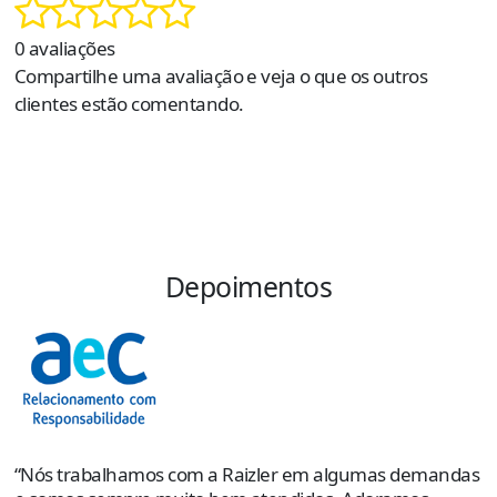
0 avaliações
Compartilhe uma avaliação e veja o que os outros
clientes estão comentando.
Depoimentos
“
s
e
p
“Nós trabalhamos com a Raizler em algumas demandas
o