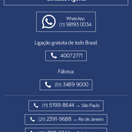
WhatsApp
98193 0034
(11)
Ligação gratuita de todo Brasil:
4007 2771
Fábrica:
3489 9000
(51)
5199-8644
(11)
→ São Paulo
2391-9688
(21)
→ Rio de Janeiro